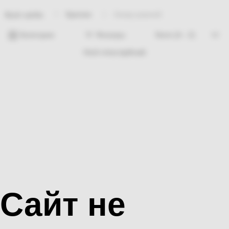
Крепеж
Анкер рамний
Bosh sahifa
Категории
Фильтры
Hech nima topilmadi
Сайт не