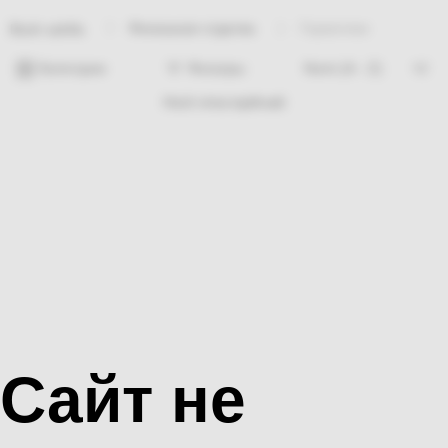
Финишная отделка
Герметики
Bosh sahifa
Категории
Фильтры
Hech nima topilmadi
Сайт не