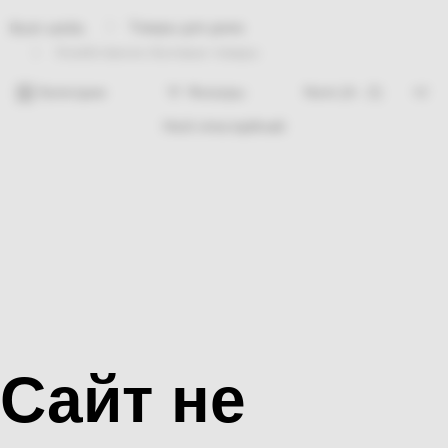
Товары для дома
Bosh sahifa
Хозяйственно-бытовые товары
Категории
Фильтры
Hech nima topilmadi
Сайт не